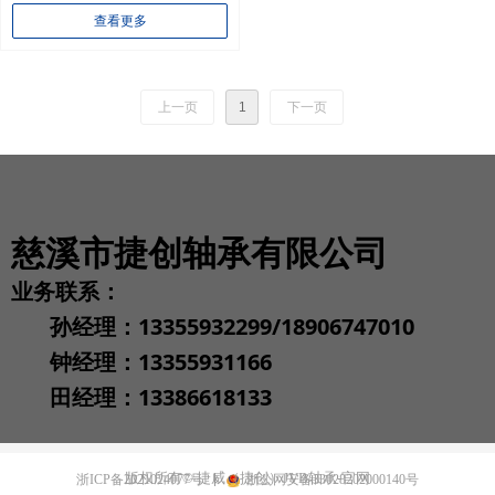
转速，不发烫，长寿命
查看更多
上一页
1
下一页
慈溪市捷创轴承有限公司
业务联系：
孙经理：13355932299/18906747010
钟经理：13355931166
田经理：13386618133
版权所有©
捷威（捷创）JVB轴承-官网
浙ICP备2021024077号
浙公网安备33028202000140号